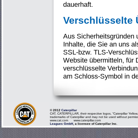
dauerhaft.
Verschlüsselte
Aus Sicherheitsgründen 
Inhalte, die Sie an uns a
SSL-bzw. TLS-Verschlüss
Website übermitteln, für 
verschlüsselte Verbindung
am Schloss-Symbol in de
© 2012
Caterpillar
CAT, CATERPILLAR, their respective logos, “Caterpillar Yellow,
trademarks of Caterpillar and may not be used without permis
www.cat.com www.caterpillar.com
Leagues GmbH
, a licensee of Caterpillar Inc.